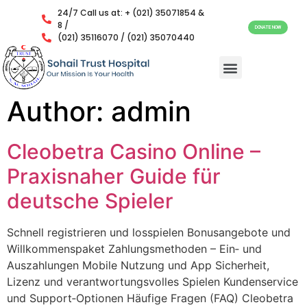
24/7 Call us at: + (021) 35071854 &
8 /
DONATE NOW
(021) 35116070 / (021) 35070440
Author:
admin
Cleobetra Casino Online –
Praxisnaher Guide für
deutsche Spieler
Schnell registrieren und losspielen Bonusangebote und
Willkommenspaket Zahlungsmethoden – Ein‑ und
Auszahlungen Mobile Nutzung und App Sicherheit,
Lizenz und verantwortungsvolles Spielen Kundenservice
und Support‑Optionen Häufige Fragen (FAQ) Cleobetra