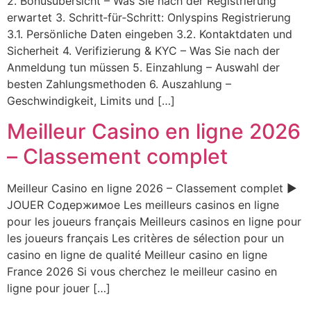
2. Bonusübersicht – Was Sie nach der Registrierung
erwartet 3. Schritt‑für‑Schritt: Onlyspins Registrierung
3.1. Persönliche Daten eingeben 3.2. Kontaktdaten und
Sicherheit 4. Verifizierung & KYC – Was Sie nach der
Anmeldung tun müssen 5. Einzahlung – Auswahl der
besten Zahlungsmethoden 6. Auszahlung –
Geschwindigkeit, Limits und […]
Meilleur Casino en ligne 2026
– Classement complet
Meilleur Casino en ligne 2026 – Classement complet ▶️
JOUER Содержимое Les meilleurs casinos en ligne
pour les joueurs français Meilleurs casinos en ligne pour
les joueurs français Les critères de sélection pour un
casino en ligne de qualité Meilleur casino en ligne
France 2026 Si vous cherchez le meilleur casino en
ligne pour jouer […]