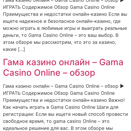
ИГРАТЬ Содержимое Обзор Gama Casino Online
Преимущества и недостатки онлайн-казино Если вы
ищете надежное и безопасное онлайн-казино, где
можно играть в любимые игры и выиграть реальные
деньги, то Gama Casino Online – это ваш выбор. В
этом обзоре мы рассмотрим, что это за казино,
какие […]
Гама казино онлайн – Gama
Casino Online – обзор
Гама казино онлайн – Gama Casino Online – обзор ▶️
ИГРАТЬ Содержимое Обзор Gama Casino Online
Преимущества и недостатки онлайн-казино Важно!
Как начать играть в Gama Casino Online Шаги для
регистрации: Если вы ищете новый способ провести
свободное время, то gama casino Online – это
идеальное решение для вас. В этом обзоре мы